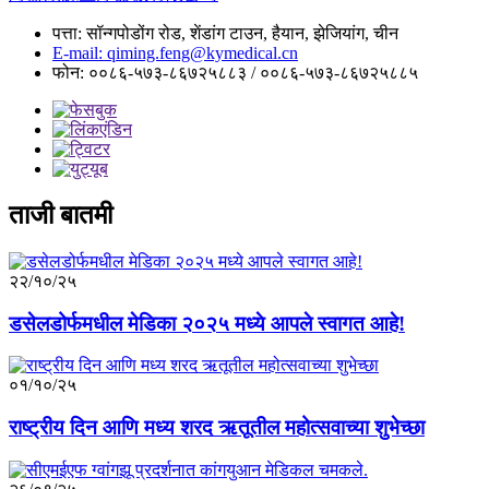
पत्ता: सॉन्गपोडोंग रोड, शेंडांग टाउन, हैयान, झेजियांग, चीन
E-mail: qiming.feng@kymedical.cn
फोन: ००८६-५७३-८६७२५८८३ / ००८६-५७३-८६७२५८८५
ताजी बातमी
२२/१०/२५
डसेलडोर्फमधील मेडिका २०२५ मध्ये आपले स्वागत आहे!
०१/१०/२५
राष्ट्रीय दिन आणि मध्य शरद ऋतूतील महोत्सवाच्या शुभेच्छा