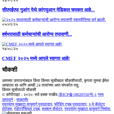
२६/०९/२५
सीएमईएफ गुआंग येथे कांगयुआन मेडिकल चमकत आहे...
०५/०९/२५
वर्षभरासाठी कर्मचाऱ्यांची आरोग्य तपासणी...
१४/०८/२५
CMEF २०२५ मध्ये आपले स्वागत आहे!
चौकशी
आमच्या उत्पादनांबद्दल किंवा किंमत सूचीबद्दल चौकशीसाठी, कृपया तुमचा ईमेल
आम्हाला द्या आणि आम्ही 24 तासांच्या आत संपर्कात राहू.
किंमत सूचीसाठी चौकशी
© कॉपीराइट - २०२०: सर्व हक्क राखीव.
浙ICP备18020550号-1
गरम
उत्पादने
-
साइटमॅप
स्वरयंत्र मुखवटा वायुमार्ग पुरवठादार
,
फीडिंग ट्यूब पुरवठादार
,
३ वे कॅथेटर
लेटेक्स
,
एंडोट्रॅचियल ट्यूब
,
सक्शन कॅथेटर
,
स्वरयंत्र मुखवटा वायुमार्ग निर्माता
,