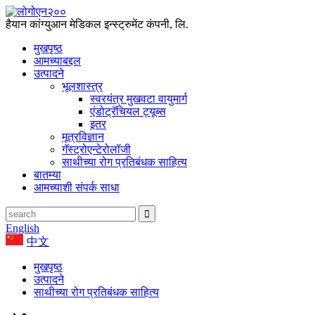
हैयान कांग्युआन मेडिकल इन्स्ट्रुमेंट कंपनी, लि.
मुखपृष्ठ
आमच्याबद्दल
उत्पादने
भूलशास्त्र
स्वरयंत्र मुखवटा वायुमार्ग
एंडोट्रॅचियल ट्यूब्स
इतर
मूत्रविज्ञान
गॅस्ट्रोएन्टेरोलॉजी
साथीच्या रोग प्रतिबंधक साहित्य
बातम्या
आमच्याशी संपर्क साधा
English
中文
मुखपृष्ठ
उत्पादने
साथीच्या रोग प्रतिबंधक साहित्य