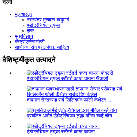
श्रेणी
भूलशास्त्र
स्वरयंत्र मुखवटा वायुमार्ग
एंडोट्रॅचियल ट्यूब्स
इतर
मूत्रविज्ञान
गॅस्ट्रोएन्टेरोलॉजी
साथीच्या रोग प्रतिबंधक साहित्य
वैशिष्ट्यीकृत उत्पादने
एंडोट्रॅचियल ट्यूब्स स्टँडर्ड कफ्ड चायना फॅक्टरी
तापमान सेन्सरसह सर्व सिलिकॉन फॉली कॅथेटर ...
प्रबलित आर्मर्ड एंडोट्रॅचियल ट्यूब मॅगिल कर्व्ह चीन
एंडोट्रॅचियल ट्यूब्स स्टँडर्ड कफ्ड चायना